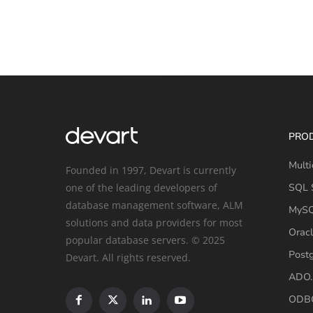
PRO
Multi
Founded in 1997, Devart is currently
one of the leading developers of
SQL S
database management software, ALM
MySQ
solutions and data providers for most
Oracl
popular database servers. © 2025
Post
Devart. All rights reserved.
ADO.
ODBC