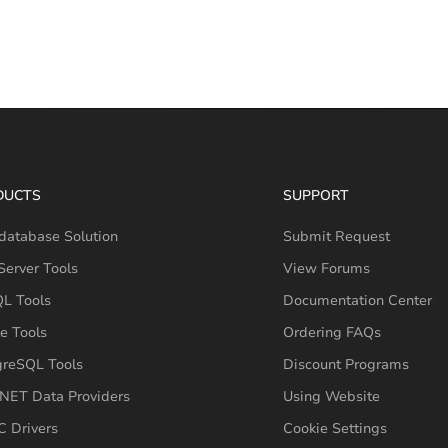
DUCTS
SUPPORT
database Solution
Submit Request
erver Tools
View Forums
L Tools
Documentation Center
e Tools
Ordering FAQs
greSQL Tools
Discount Programs
NET Data Providers
Using Website
 Drivers
Cookie Settings