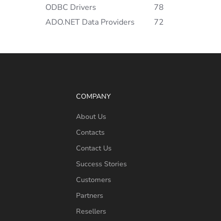
ODBC Drivers
78
ADO.NET Data Providers
72
COMPANY
About Us
Contacts
Contact Us
Success Stories
Customers
Partners
Resellers