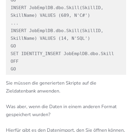
GO

INSERT JobEmplDB.dbo.Skill(SkillID, 
SkillName) VALUES (689, N'C#')

...

INSERT JobEmplDB.dbo.Skill(SkillID, 
SkillName) VALUES (14, N'SQL')

GO

SET IDENTITY_INSERT JobEmplDB.dbo.Skill 
OFF

GO
Sie müssen die generierten Skripte auf die
Zieldatenbank anwenden.
Was aber, wenn die Daten in einem anderen Format
gespeichert wurden?
Hierfür gibt es den Datenimport, den Sie öffnen können,