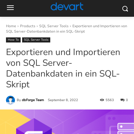
Home
Products
SQL Server Tools
Exportieren und Importieren von
SQL Server-Datenbankdaten in ein SQL-Skript
How To
SQL Server Tools
Exportieren und Importieren
von SQL Server-
Datenbankdaten in ein SQL-
Skript
By
dbForge Team
September 8, 2022
5563
0