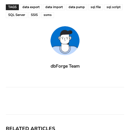
TAGS
data export
data import
data pump
sql file
sql script
SQL Server
SSIS
ssms
dbForge Team
Facebook
X
Linkedin
ReddIt
RELATED ARTICLES